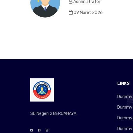
Administrator
09 Maret 2026
LINKS
Dummy L
Dummy L
SD Negeri 2 BERCAHAYA
Dummy L
Dummy L