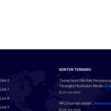
KONTEN TERBARU
ink 6
Tindak lanjut Bimtek Penyusun
Perangkat Kurikulum Merde...
Rea
ink 7
20 Juli 2026
ink 8
MPLS Ramah adalah ...
Read mor
ink 9
20 Juli 2026