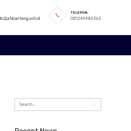
TELEPON:
n2jatibanteng.sch.id
081249980362