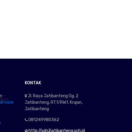
KONTAK
an
Jl. Raya Jatibanteng Gg. 2
d more
Jatibanteng, RT.1/RW.1. Krajan,
Jatibanteng
081249980362
e
http://sdn2jatibanteng.sch.id